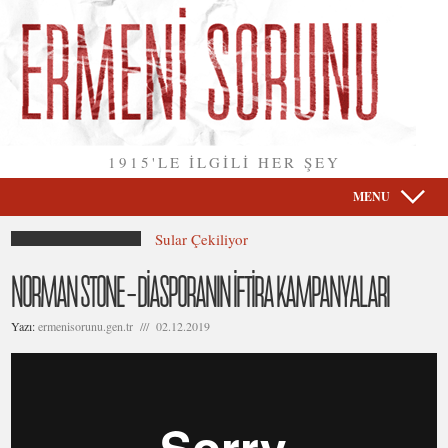
1915'LE İLGİLİ HER ŞEY
MENU
Sular Çekiliyor
NORMAN STONE – DİASPORANIN İFTİRA KAMPANYALARI
Yazı:
ermenisorunu.gen.tr /// 02.12.2019