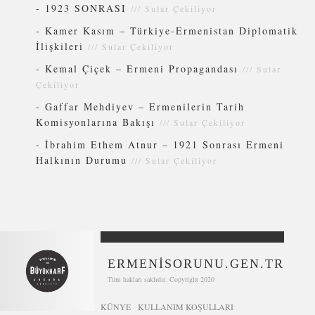
-
1923 SONRASI
///
Sular Çekiliyor
-
Kamer Kasım – Türkiye-Ermenistan Diplomatik
İlişkileri
///
Sular Çekiliyor
-
Kemal Çiçek – Ermeni Propagandası
///
Sular
Çekiliyor
-
Gaffar Mehdiyev – Ermenilerin Tarih
Komisyonlarına Bakışı
///
Sular Çekiliyor
-
İbrahim Ethem Atnur – 1921 Sonrası Ermeni
Halkının Durumu
///
Sular Çekiliyor
ERMENİSORUNU.GEN.TR
Tüm hakları saklıdır. Copyright 2020
KÜNYE
KULLANIM KOŞULLARI