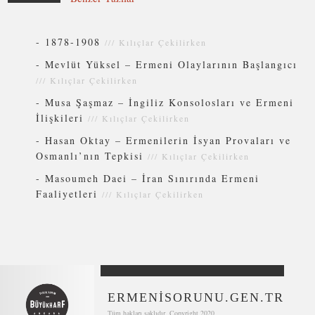
-
1878-1908
///
Kılıçlar Çekilirken
-
Mevlüt Yüksel – Ermeni Olaylarının Başlangıcı
///
Kılıçlar Çekilirken
-
Musa Şaşmaz – İngiliz Konsolosları ve Ermeni
İlişkileri
///
Kılıçlar Çekilirken
-
Hasan Oktay – Ermenilerin İsyan Provaları ve
Osmanlı’nın Tepkisi
///
Kılıçlar Çekilirken
-
Masoumeh Daei – İran Sınırında Ermeni
Faaliyetleri
///
Kılıçlar Çekilirken
ERMENİSORUNU.GEN.TR
Tüm hakları saklıdır. Copyright 2020