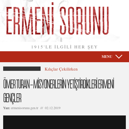
1915'LE İLGİLİ HER ŞEY
MENU
Kılıçlar Çekilirken
ÖMER TURAN – MİSYONERLERİN YETİŞTİRDİKLERİ ERMENİ
GENÇLER
Yazı:
ermenisorunu.gen.tr /// 02.12.2019