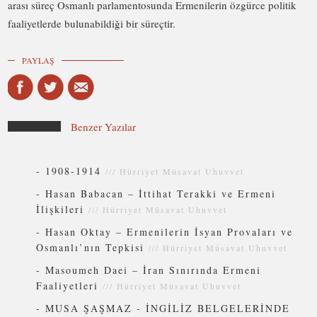
arası süreç Osmanlı parlamentosunda Ermenilerin özgürce politik
faaliyetlerde bulunabildiği bir süreçtir.
PAYLAŞ
Benzer Yazılar
-
1908-1914
///
Hürriyet Müsavat Uhuvvet
-
Hasan Babacan – İttihat Terakki ve Ermeni
İlişkileri
///
Hürriyet Müsavat Uhuvvet
-
Hasan Oktay – Ermenilerin İsyan Provaları ve
Osmanlı’nın Tepkisi
///
Hürriyet Müsavat Uhuvvet
-
Masoumeh Daei – İran Sınırında Ermeni
Faaliyetleri
///
Hürriyet Müsavat Uhuvvet
-
MUSA ŞAŞMAZ - İNGİLİZ BELGELERİNDE