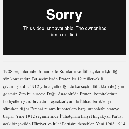
1908 seçimlerinde Ermenilerle Rumların ve İttihatçıların işbirliği
söz konusudur. Bu seçimlerde Ermeniler 12 milletvekili
çıkarmışlardır. 1912 yılına gelindiğinde ise seçim ittifakları değişim
gösterir. Zira bu süreçte Doğu Anadolu’da Ermeni komitelerinin
faaliyetleri yürürlüktedir. Taşnaksütyun ile İttihad birlikteliği
sürerken diğer Ermeni zümre İttihatçılara karşı muhalefet etmeye
başlar. Yine 1912 seçimlerinde İttihatçılara karşı Hınçakyan Partisi
açık bir şekilde Hürriyet ve İtilaf Partisini destekler. Yani 1908-1914