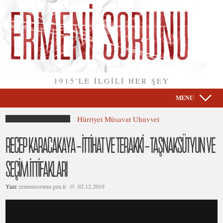
1915'LE İLGİLİ HER ŞEY
MENU
Hürriyet Müsavat Uhuvvet
RECEP KARACAKAYA – İTTİHAT VE TERAKKİ – TAŞNAKSÜTYUN VE
SEÇİM İTTİFAKLARI
Yazı:
ermenisorunu.gen.tr /// 02.12.2019