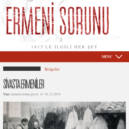
1915'LE İLGİLİ HER ŞEY
MENU
Belgeler
SİVAS’TA ERMENİLER
Yazı:
ermenisorunu.gen.tr /// 01.12.2019