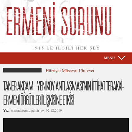
1915'LE İLGİLİ HER ŞEY
MENU
Hürriyet Müsavat Uhuvvet
TANER AKÇAM – YENİKÖY ANTLAŞMASI’NIN İTTİHAT TERAKKİ-
ERMENİ ÖRGÜTLERİ İLİŞKİSİNE ETKİSİ
Yazı:
ermenisorunu.gen.tr /// 02.12.2019