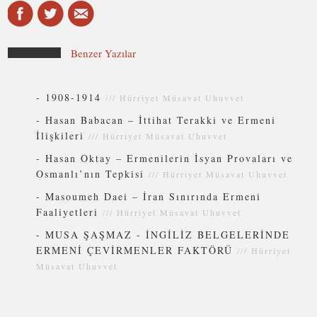
Benzer Yazılar
-
1908-1914
///
Hürriyet Müsavat Uhuvvet
-
Hasan Babacan – İttihat Terakki ve Ermeni
İlişkileri
///
Hürriyet Müsavat Uhuvvet
-
Hasan Oktay – Ermenilerin İsyan Provaları ve
Osmanlı’nın Tepkisi
///
Hürriyet Müsavat Uhuvvet
-
Masoumeh Daei – İran Sınırında Ermeni
Faaliyetleri
///
Hürriyet Müsavat Uhuvvet
-
MUSA ŞAŞMAZ - İNGİLİZ BELGELERİNDE
ERMENİ ÇEVİRMENLER FAKTÖRÜ
///
Hürriyet
Müsavat Uhuvvet