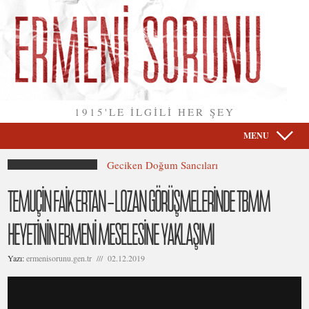
1915'LE İLGİLİ HER ŞEY
MENU
Geciken Doğum Sancıları
TEMUÇİN FAİK ERTAN – LOZAN GÖRÜŞMELERİNDE TBMM
HEYETİNİN ERMENİ MESELESİNE YAKLAŞIMI
Yazı:
ermenisorunu.gen.tr /// 02.12.2019