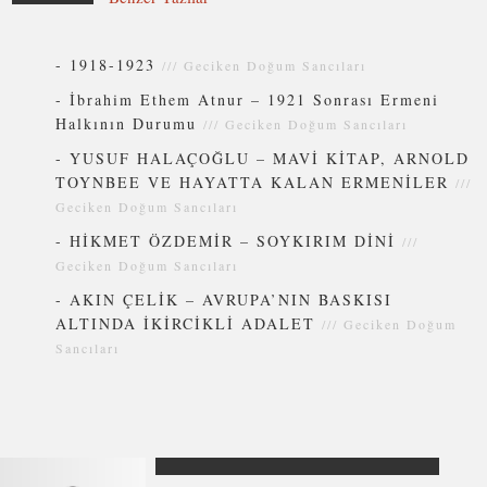
-
1918-1923
///
Geciken Doğum Sancıları
-
İbrahim Ethem Atnur – 1921 Sonrası Ermeni
Halkının Durumu
///
Geciken Doğum Sancıları
-
YUSUF HALAÇOĞLU – MAVİ KİTAP, ARNOLD
TOYNBEE VE HAYATTA KALAN ERMENİLER
///
Geciken Doğum Sancıları
-
HİKMET ÖZDEMİR – SOYKIRIM DİNİ
///
Geciken Doğum Sancıları
-
AKIN ÇELİK – AVRUPA’NIN BASKISI
ALTINDA İKİRCİKLİ ADALET
///
Geciken Doğum
Sancıları