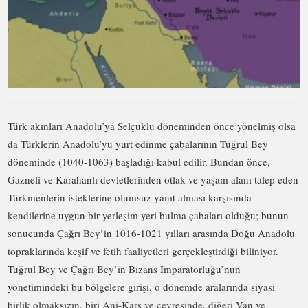
Türk akınları Anadolu’ya Selçuklu döneminden önce yönelmiş olsa
da Türklerin Anadolu’yu yurt edinme çabalarının Tuğrul Bey
döneminde (1040-1063) başladığı kabul edilir. Bundan önce,
Gazneli ve Karahanlı devletlerinden otlak ve yaşam alanı talep eden
Türkmenlerin isteklerine olumsuz yanıt alması karşısında
kendilerine uygun bir yerleşim yeri bulma çabaları olduğu; bunun
sonucunda Çağrı Bey’in 1016-1021 yılları arasında Doğu Anadolu
topraklarında keşif ve fetih faaliyetleri gerçekleştirdiği biliniyor.
Tuğrul Bey ve Çağrı Bey’in Bizans İmparatorluğu’nun
yönetimindeki bu bölgelere girişi, o dönemde aralarında siyasi
birlik olmaksızın, biri Ani-Kars ve çevresinde, diğeri Van ve