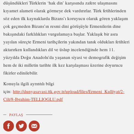
düşündükleri Türklerin ‘hak din’ karşısında zafere ulaşmasını
kıyamet alameti olarak görmeye dek vardırırlar. Türk fetihlerinden
söz eden ilk kaynaklarda Bizans’ı koruyucu olarak gören yaklaşım
çok geçmeden Bizans’ın resmi dini görüşüyle Ermenilerin dine
bakışındaki farklılıkları vurgulamaya başlar. Yaklaşık bir asra
yayılan süreçte Ermeni tarihçilerin yakından tanık oldukları fetihleri
aktarırken kullandıkları dil ve üslup incelendiğinde hem 11.
yüzyılda Doğu Anadolu’da yaşanan siyasi ve demografik değişim
hem de iki milletin tarihte ilk kez karşılaşması üzerine doyurucu
fikirler edinilebilir.
Konuyla ilgili ayrıntılı bilgi
için:
http://dunyasavasi.ttk.gov.tr/upload/files/Ermeni_Kulliyat/2-
Cilt/8-Ibrahim-TELLIOGLU.pdf
PAYLAŞ