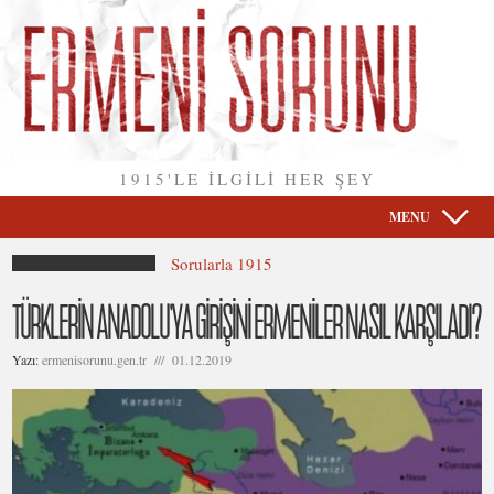
1915'LE İLGİLİ HER ŞEY
MENU
Sorularla 1915
TÜRKLERİN ANADOLU’YA GİRİŞİNİ ERMENİLER NASIL KARŞILADI?
Yazı:
ermenisorunu.gen.tr /// 01.12.2019