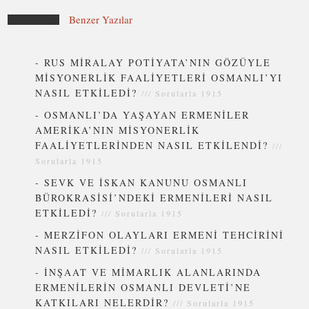
Benzer Yazılar
-
RUS MİRALAY POTİYATA’NIN GÖZÜYLE
MİSYONERLİK FAALİYETLERİ OSMANLI’YI
NASIL ETKİLEDİ?
///
Sorularla 1915
-
OSMANLI’DA YAŞAYAN ERMENİLER
AMERİKA’NIN MİSYONERLİK
FAALİYETLERİNDEN NASIL ETKİLENDİ?
///
Sorularla 1915
-
SEVK VE İSKAN KANUNU OSMANLI
BÜROKRASİSİ’NDEKİ ERMENİLERİ NASIL
ETKİLEDİ?
///
Sorularla 1915
-
MERZİFON OLAYLARI ERMENİ TEHCİRİNİ
NASIL ETKİLEDİ?
///
Sorularla 1915
-
İNŞAAT VE MİMARLIK ALANLARINDA
ERMENİLERİN OSMANLI DEVLETİ’NE
KATKILARI NELERDİR?
///
Sorularla 1915