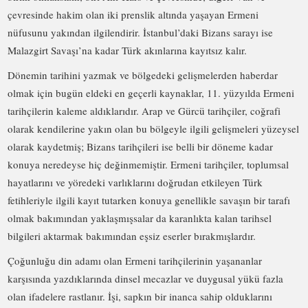
çevresinde hakim olan iki prenslik altında yaşayan Ermeni
nüfusunu yakından ilgilendirir. İstanbul’daki Bizans sarayı ise
Malazgirt Savaşı’na kadar Türk akınlarına kayıtsız kalır.
Dönemin tarihini yazmak ve bölgedeki gelişmelerden haberdar
olmak için bugün eldeki en geçerli kaynaklar, 11. yüzyılda Ermeni
tarihçilerin kaleme aldıklarıdır. Arap ve Gürcü tarihçiler, coğrafi
olarak kendilerine yakın olan bu bölgeyle ilgili gelişmeleri yüzeysel
olarak kaydetmiş; Bizans tarihçileri ise belli bir döneme kadar
konuya neredeyse hiç değinmemiştir. Ermeni tarihçiler, toplumsal
hayatlarını ve yöredeki varlıklarını doğrudan etkileyen Türk
fetihleriyle ilgili kayıt tutarken konuya genellikle savaşın bir tarafı
olmak bakımından yaklaşmışsalar da karanlıkta kalan tarihsel
bilgileri aktarmak bakımından eşsiz eserler bırakmışlardır.
Çoğunluğu din adamı olan Ermeni tarihçilerinin yaşananlar
karşısında yazdıklarında dinsel mecazlar ve duygusal yükü fazla
olan ifadelere rastlanır. İşi, sapkın bir inanca sahip olduklarını