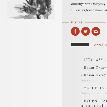
öldürüyorlar. Dolayısıyla
suikastler,bombalamalar,
PAYLAŞ
Benzer Ya
-
1774-1878
/
-
Hasan Oktay
-
Hasan Oktay 
Doğuyor
-
YUSUF HAL
Güneş Batıdan 
-
EVGENI RA
HEDEFLERİ
/