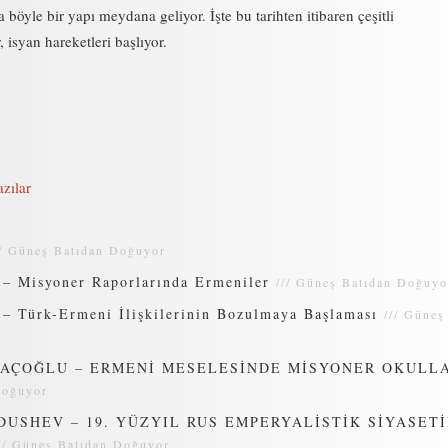
 böyle bir yapı meydana geliyor. İşte bu tarihten itibaren çeşitli
 isyan hareketleri başlıyor.
zılar
//
Güneş Batıdan Doğuyor
 – Misyoner Raporlarında Ermeniler
///
Güneş Batıdan Doğuyo
– Türk-Ermeni İlişkilerinin Bozulmaya Başlaması
///
Güneş
AÇOĞLU – ERMENİ MESELESİNDE MİSYONER OKULL
Doğuyor
DUSHEV – 19. YÜZYIL RUS EMPERYALİSTİK SİYASET
//
Güneş Batıdan Doğuyor