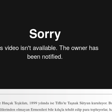
Hınçak Teşkilatı, 1899 yılında ise Tiflis’te Taşnak Sütyun kuruluyor. Bu
ndilerinden olmayan Ermenileri bile kılıçla tehdit edip para topluyorlar, h