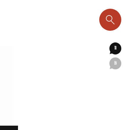
TR
EN