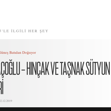
5'LE İLGİLİ HER ŞEY
Güneş Batıdan Doğuyor
ÇOĞLU – HINÇAK VE TAŞNAK SÜTYUN
İ
02.12.2019