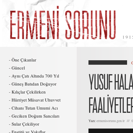
191
Öne Çıkanlar
Güncel
YUSUF HALA
Aynı Çatı Altında 700 Yıl
Güneş Batıdan Doğuyor
Kılıçlar Çekilirken
FAALİYETLER
Hürriyet Müsavat Uhuvvet
Cihanı Tutan Umumi Acı
Geciken Doğum Sancıları
Yazı:
ermenisorunu.gen.tr /// 
Sular Çekiliyor
Enstitü ve Vakıflar