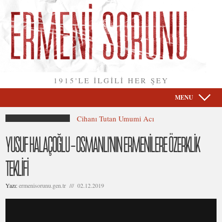
1915'LE İLGİLİ HER ŞEY
MENU
Cihanı Tutan Umumi Acı
YUSUF HALAÇOĞLU – OSMANLI’NIN ERMENİLERE ÖZERKLİK
TEKLİFİ
Yazı:
ermenisorunu.gen.tr /// 02.12.2019