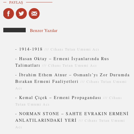
PAYLAŞ
Benzer Yazılar
-
1914-1918
///
Cihanı Tutan Umumi Acı
-
Hasan Oktay – Ermeni İsyanlarında Rus
Talimatları
///
Cihanı Tutan Umumi Acı
-
İbrahim Ethem Atnur – Osmanlı’yı Zor Durumda
Bırakan Ermeni Faaliyetleri
///
Cihanı Tutan Umumi
Acı
-
Kemal Çiçek – Ermeni Propagandası
///
Cihanı
Tutan Umumi Acı
-
NORMAN STONE – SAHTE EVRAKIN ERMENİ
ANLATILARINDAKİ YERİ
///
Cihanı Tutan Umumi
Acı