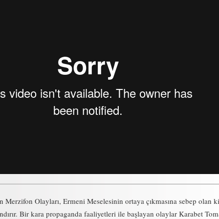
n Merzifon Olayları, Ermeni Meselesinin ortaya çıkmasına sebep olan k
rındırır. Bir kara propaganda faaliyetleri ile başlayan olaylar Karabet To