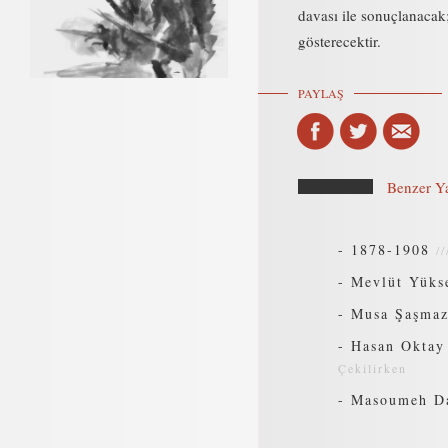
davası ile sonuçlanacak;
gösterecektir.
PAYLAŞ
Benzer Ya
-
1878-1908
/
-
Mevlüt Yükse
-
Musa Şaşmaz 
-
Hasan Oktay 
Çekilirken
-
Masoumeh Dae