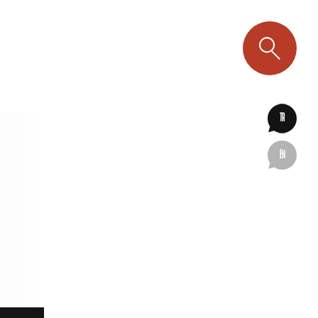
TR
EN