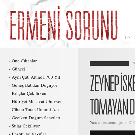
191
Öne Çıkanlar
Güncel
ZEYNEP İSKE
Aynı Çatı Altında 700 Yıl
Güneş Batıdan Doğuyor
Kılıçlar Çekilirken
TOMAYAN DA
Hürriyet Müsavat Uhuvvet
Cihanı Tutan Umumi Acı
Geciken Doğum Sancıları
Yazı:
ermenisorunu.gen.tr /// 
Sular Çekiliyor
Enstitü ve Vakıflar