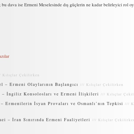
 bu dava ise Ermeni Meselesinde dış güçlerin ne kadar belirleyici rol o
zılar
//
Kılıçlar Çekilirken
l – Ermeni Olaylarının Başlangıcı
///
Kılıçlar Çekilirken
– İngiliz Konsolosları ve Ermeni İlişkileri
///
Kılıçlar Çeki
– Ermenilerin İsyan Provaları ve Osmanlı’nın Tepkisi
///
K
i – İran Sınırında Ermeni Faaliyetleri
///
Kılıçlar Çekilirke