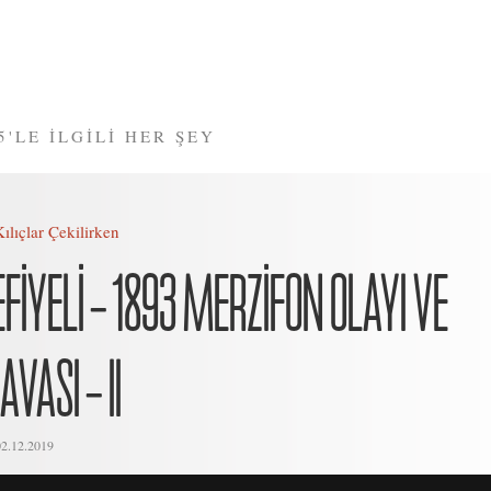
5'LE İLGİLİ HER ŞEY
Kılıçlar Çekilirken
FİYELİ – 1893 MERZİFON OLAYI VE
VASI – II
02.12.2019