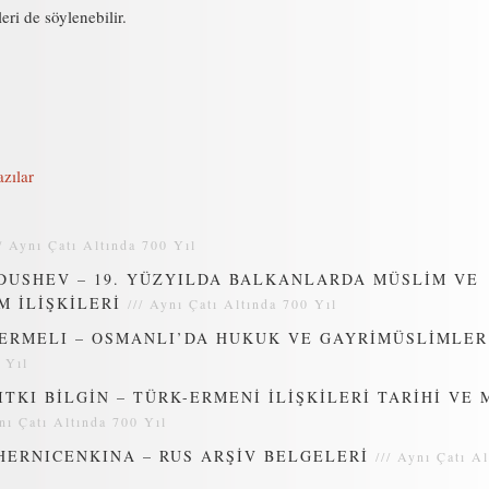
leri de söylenebilir.
zılar
//
Aynı Çatı Altında 700 Yıl
DUSHEV – 19. YÜZYILDA BALKANLARDA MÜSLİM VE
M İLİŞKİLERİ
///
Aynı Çatı Altında 700 Yıl
ERMELI – OSMANLI’DA HUKUK VE GAYRİMÜSLİMLER
 Yıl
ITKI BİLGİN – TÜRK-ERMENİ İLİŞKİLERİ TARİHİ VE
nı Çatı Altında 700 Yıl
HERNICENKINA – RUS ARŞİV BELGELERİ
///
Aynı Çatı Al