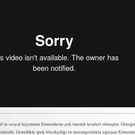
t’in sosyal hayatında Ermenilerin çok önemli tesirleri olmuştur. Örneği
enilerdir. Genellikle ipek böcekçiliği ve marangozlukla uğraşan Ermenile