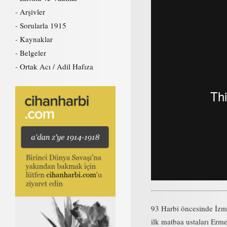
Arşivler
Sorularla 1915
Kaynaklar
Belgeler
Ortak Acı / Adil Hafıza
93 Harbi öncesinde İzmi
ilk matbaa ustaları Erm