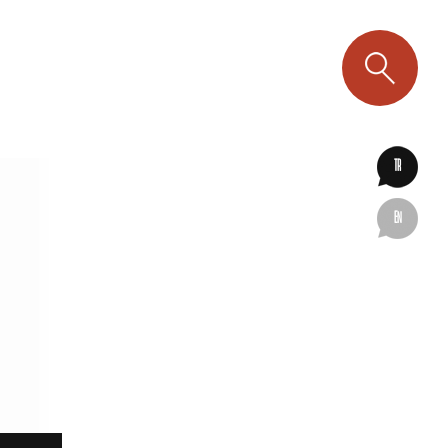
TR
EN