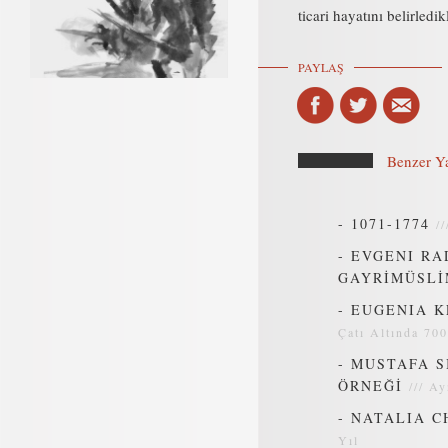
ticari hayatını belirledik
PAYLAŞ
Benzer Ya
-
1071-1774
/
-
EVGENI RA
GAYRİMÜSLİ
-
EUGENIA K
Çatı Altında 700
-
MUSTAFA S
ÖRNEĞİ
///
Ay
-
NATALIA C
Yıl