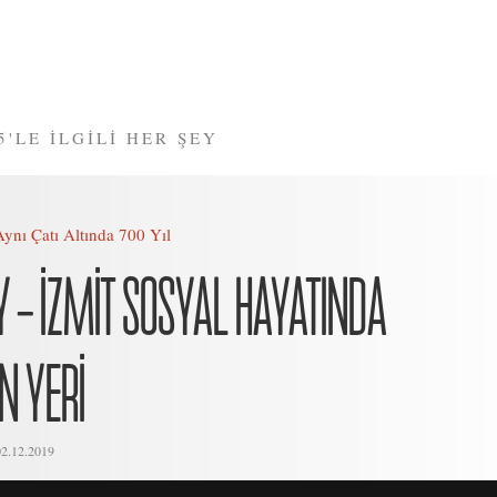
5'LE İLGİLİ HER ŞEY
Aynı Çatı Altında 700 Yıl
Y – İZMİT SOSYAL HAYATINDA
N YERİ
02.12.2019