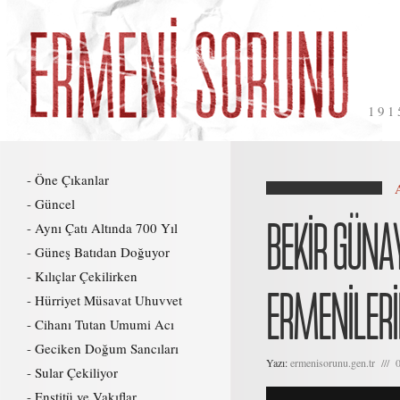
191
Öne Çıkanlar
Güncel
BEKİR GÜNA
Aynı Çatı Altında 700 Yıl
Güneş Batıdan Doğuyor
Kılıçlar Çekilirken
ERMENİLERİ
Hürriyet Müsavat Uhuvvet
Cihanı Tutan Umumi Acı
Geciken Doğum Sancıları
Yazı:
ermenisorunu.gen.tr /// 
Sular Çekiliyor
Enstitü ve Vakıflar