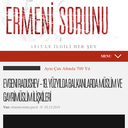
1915'LE İLGİLİ HER ŞEY
MENU
Aynı Çatı Altında 700 Yıl
EVGENI RADUSHEV – 19. YÜZYILDA BALKANLARDA MÜSLİM VE
GAYRİMÜSLİM İLİŞKİLERİ
Yazı:
ermenisorunu.gen.tr /// 02.12.2019