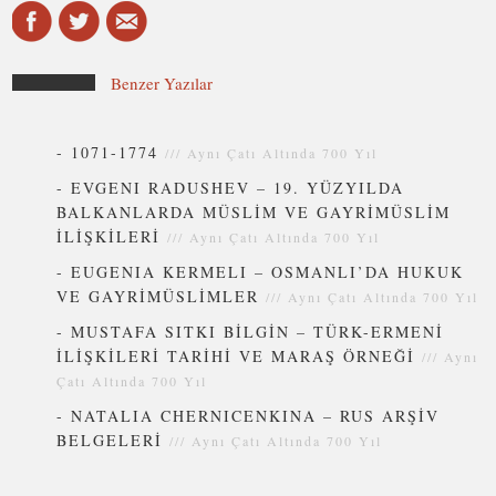
Benzer Yazılar
-
1071-1774
///
Aynı Çatı Altında 700 Yıl
-
EVGENI RADUSHEV – 19. YÜZYILDA
BALKANLARDA MÜSLİM VE GAYRİMÜSLİM
İLİŞKİLERİ
///
Aynı Çatı Altında 700 Yıl
-
EUGENIA KERMELI – OSMANLI’DA HUKUK
VE GAYRİMÜSLİMLER
///
Aynı Çatı Altında 700 Yıl
-
MUSTAFA SITKI BİLGİN – TÜRK-ERMENİ
İLİŞKİLERİ TARİHİ VE MARAŞ ÖRNEĞİ
///
Aynı
Çatı Altında 700 Yıl
-
NATALIA CHERNICENKINA – RUS ARŞİV
BELGELERİ
///
Aynı Çatı Altında 700 Yıl