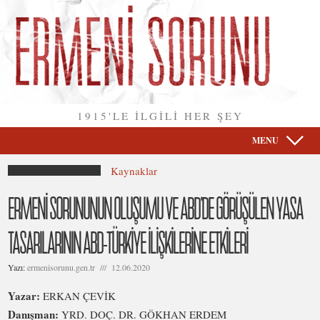
1915'LE İLGİLİ HER ŞEY
MENU
Kaynaklar
ERMENİ SORUNUNUN OLUŞUMU VE ABD’DE GÖRÜŞÜLEN YASA
TASARILARININ ABD-TÜRKİYE İLİŞKİLERİNE ETKİLERİ
Yazı:
ermenisorunu.gen.tr /// 12.06.2020
Yazar:
ERKAN ÇEVİK
Danışman:
YRD. DOÇ. DR. GÖKHAN ERDEM