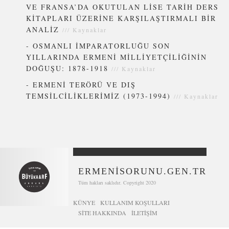
VE FRANSA’DA OKUTULAN LİSE TARİH DERS
KİTAPLARI ÜZERİNE KARŞILAŞTIRMALI BİR
ANALİZ
///
Kaynaklar
-
OSMANLI İMPARATORLUĞU SON
YILLARINDA ERMENİ MİLLİYETÇİLİĞİNİN
DOĞUŞU: 1878-1918
///
Kaynaklar
-
ERMENİ TERÖRÜ VE DIŞ
TEMSİLCİLİKLERİMİZ (1973-1994)
///
Kaynaklar
ERMENİSORUNU.GEN.TR
Tüm hakları saklıdır. Copyright 2020
KÜNYE
KULLANIM KOŞULLARI
SİTE HAKKINDA
İLETIŞIM