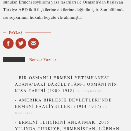
sunulan Ermeni soykırımı yasa tasarıları ile Osmanlı’dan başlayan
Türkiye-ABD ikili ilişkilerine etkilerine değinilmiştir. Son bölümde
ise soykırımın hukuki boyutu ele alınmıştır.”
PAYLAŞ
Benzer Yazılar
-
BİR OSMANLI ERMENİ YETİMHANESİ:
ADANA'DAKİ DÂRÜLEYTÂM-İ OSMÂNÎ'NİN
KISA TARİHİ (1909-1918)
///
Kaynaklar
-
AMERİKA BİRLEŞİK DEVLETLERİ'NDE
ERMENİ FAALİYETLERİ (1914-1917)
///
Kaynaklar
-
ERMENİ TEHCİRİNİ ANLATMAK: 2015
YILINDA TÜRKİYE, ERMENİSTAN, LÜBNAN