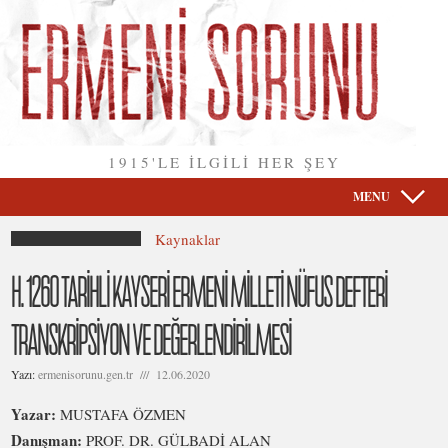
1915'LE İLGİLİ HER ŞEY
MENU
Kaynaklar
H. 1260 TARİHLİ KAYSERİ ERMENİ MİLLETİ NÜFUS DEFTERİ
TRANSKRİPSİYON VE DEĞERLENDİRİLMESİ
Yazı:
ermenisorunu.gen.tr /// 12.06.2020
Yazar:
MUSTAFA ÖZMEN
Danışman:
PROF. DR. GÜLBADİ ALAN