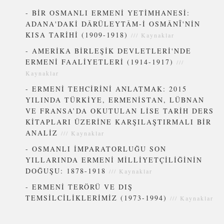
-
BİR OSMANLI ERMENİ YETİMHANESİ:
ADANA'DAKİ DÂRÜLEYTÂM-İ OSMÂNÎ'NİN
KISA TARİHİ (1909-1918)
///
Kaynaklar
-
AMERİKA BİRLEŞİK DEVLETLERİ'NDE
ERMENİ FAALİYETLERİ (1914-1917)
///
Kaynaklar
-
ERMENİ TEHCİRİNİ ANLATMAK: 2015
YILINDA TÜRKİYE, ERMENİSTAN, LÜBNAN
VE FRANSA’DA OKUTULAN LİSE TARİH DERS
KİTAPLARI ÜZERİNE KARŞILAŞTIRMALI BİR
ANALİZ
///
Kaynaklar
-
OSMANLI İMPARATORLUĞU SON
YILLARINDA ERMENİ MİLLİYETÇİLİĞİNİN
DOĞUŞU: 1878-1918
///
Kaynaklar
-
ERMENİ TERÖRÜ VE DIŞ
TEMSİLCİLİKLERİMİZ (1973-1994)
///
Kaynaklar