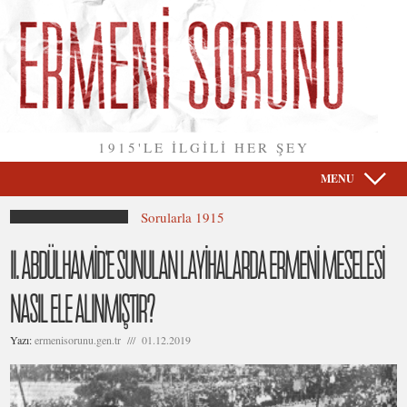
1915'LE İLGİLİ HER ŞEY
MENU
Sorularla 1915
II. ABDÜLHAMİD’E SUNULAN LAYİHALARDA ERMENİ MESELESİ
NASIL ELE ALINMIŞTIR?
Yazı:
ermenisorunu.gen.tr /// 01.12.2019