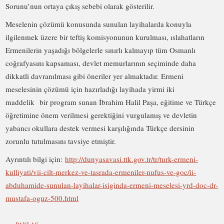
Sorunu’nun ortaya çıkış sebebi olarak gösterilir.
Meselenin çözümü konusunda sunulan layihalarda konuyla
ilgilenmek üzere bir teftiş komisyonunun kurulması, ıslahatların
Ermenilerin yaşadığı bölgelerle sınırlı kalmayıp tüm Osmanlı
coğrafyasını kapsaması, devlet memurlarının seçiminde daha
dikkatli davranılması gibi öneriler yer almaktadır. Ermeni
meselesinin çözümü için hazırladığı layihada yirmi iki
maddelik
bir program sunan İbrahim Halil Paşa, eğitime ve Türkçe
öğretimine önem verilmesi gerektiğini vurgulamış ve devletin
yabancı okullara destek vermesi karşılığında Türkçe dersinin
zorunlu tutulmasını tavsiye etmiştir.
Ayrıntılı bilgi için:
http://dunyasavasi.ttk.gov.tr/tr/turk-ermeni-
kulliyati/vii-cilt-merkez-ve-tasrada-ermeniler-nufus-ve-goc/ii-
abduhamide-sunulan-layihalar-isiginda-ermeni-meselesi-yrd-doc-dr-
mustafa-oguz-500.html