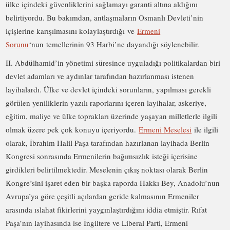
ülke içindeki güvenliklerini sağlamayı garanti altına aldığını
belirtiyordu. Bu bakımdan, antlaşmaların Osmanlı Devleti’nin
içişlerine karışılmasını kolaylaştırdığı ve
Ermeni
Sorunu
‘nun temellerinin 93 Harbi’ne dayandığı söylenebilir.
II. Abdülhamid’in yönetimi süresince uyguladığı politikalardan biri
devlet adamları ve aydınlar tarafından hazırlanması istenen
layihalardı. Ülke ve devlet içindeki sorunların, yapılması gerekli
görülen yeniliklerin yazılı raporlarını içeren layihalar, askeriye,
eğitim, maliye ve ülke toprakları üzerinde yaşayan milletlerle ilgili
olmak üzere pek çok konuyu içeriyordu.
Ermeni Meselesi
ile ilgili
olarak, İbrahim Halil Paşa tarafından hazırlanan layihada Berlin
Kongresi sonrasında Ermenilerin bağımsızlık isteği içerisine
girdikleri belirtilmektedir. Meselenin çıkış noktası olarak Berlin
Kongre’sini işaret eden bir başka raporda Hakkı Bey, Anadolu’nun
Avrupa’ya göre çeşitli açılardan geride kalmasının Ermeniler
arasında ıslahat fikirlerini yaygınlaştırdığını iddia etmiştir. Rıfat
Paşa’nın layihasında ise İngiltere ve Liberal Parti, Ermeni