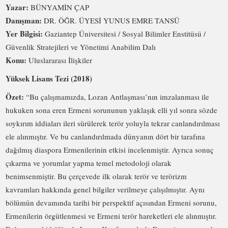
Yazar:
BÜNYAMİN ÇAP
Danışman:
DR. ÖĞR. ÜYESİ YUNUS EMRE TANSÜ
Yer Bilgisi:
Gaziantep Üniversitesi / Sosyal Bilimler Enstitüsü /
Güvenlik Stratejileri ve Yönetimi Anabilim Dalı
Konu:
Uluslararası İlişkiler
Yüksek Lisans Tezi (2018)
Özet:
“Bu çalışmamızda, Lozan Antlaşması’nın imzalanması ile
hukuken sona eren Ermeni sorununun yaklaşık elli yıl sonra sözde
soykırım iddiaları ileri sürülerek terör yoluyla tekrar canlandırılması
ele alınmıştır. Ve bu canlandırılmada dünyanın dört bir tarafına
dağılmış diaspora Ermenilerinin etkisi incelenmiştir. Ayrıca sonuç
çıkarma ve yorumlar yapma temel metodoloji olarak
benimsenmiştir. Bu çerçevede ilk olarak terör ve terörizm
kavramları hakkında genel bilgiler verilmeye çalışılmıştır. Aynı
bölümün devamında tarihi bir perspektif açısından Ermeni sorunu,
Ermenilerin örgütlenmesi ve Ermeni terör hareketleri ele alınmıştır.