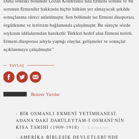
Daha sonraki bölümde Lozan Konferansı’nda Ermeni sorunu ve bu
sorunun Ermeniler hakkında hiçbir hüküm yer almayacak şekilde
sonuçlanma süreci anlatılmıştır. Son bölümde ise Ermeni diasporası,
örgütlenme ve terörizm bağlamında çalışılmıştır. Bu süreçte sözde
soykırım iddialarından hareketle Türkleri hedef alan Ermeni terörü,
Ermeni diasporası adıyla yaptığı olaylar, gelişmeler ve sonuçlar
açıklanmaya çalışılmıştır.”
PAYLAŞ
Benzer Yazılar
-
BİR OSMANLI ERMENİ YETİMHANESİ:
ADANA'DAKİ DÂRÜLEYTÂM-İ OSMÂNÎ'NİN
KISA TARİHİ (1909-1918)
///
Kaynaklar
-
AMERİKA BİRLEŞİK DEVLETLERİ'NDE