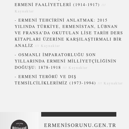
ERMENİ FAALİYETLERİ (1914-1917)
///
Kaynaklar
-
ERMENİ TEHCİRİNİ ANLATMAK: 2015
YILINDA TÜRKİYE, ERMENİSTAN, LÜBNAN
VE FRANSA’DA OKUTULAN LİSE TARİH DERS
KİTAPLARI ÜZERİNE KARŞILAŞTIRMALI BİR
ANALİZ
///
Kaynaklar
-
OSMANLI İMPARATORLUĞU SON
YILLARINDA ERMENİ MİLLİYETÇİLİĞİNİN
DOĞUŞU: 1878-1918
///
Kaynaklar
-
ERMENİ TERÖRÜ VE DIŞ
TEMSİLCİLİKLERİMİZ (1973-1994)
///
Kaynaklar
ERMENİSORUNU.GEN.TR