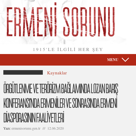
1915'LE İLGİLİ HER ŞEY
MENU
Kaynaklar
ÖRGÜTLENME VE TERÖRİZM BAĞLAMINDA LOZAN BARIŞ
KONFERANSI’NDA ERMENİLER VE SONRASINDA ERMENİ
DİASPORASININ FAALİYETLERİ
Yazı:
ermenisorunu.gen.tr /// 12.06.2020