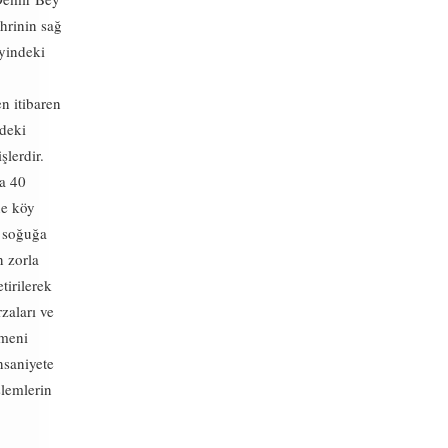
ehrinin sağ
eyindeki
n itibaren
deki
şlerdir.
ca 40
ne köy
, soğuğa
n zorla
tirilerek
rzaları ve
rmeni
nsaniyete
şlemlerin