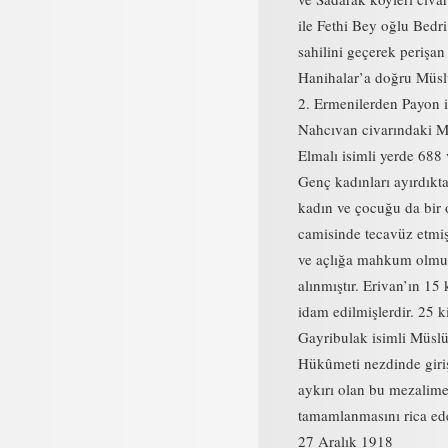
ile Fethi Bey oğlu Bedri
sahilini geçerek perişan
Hanihalar’a doğru Müslu
2. Ermenilerden Payon is
Nahcıvan civarındaki M
Elmalı isimli yerde 688 
Genç kadınları ayırdıkta
kadın ve çocuğu da bir 
camisinde tecavüz etmiş
ve açlığa mahkum olmuşl
alınmıştır. Erivan’ın 15 
idam edilmişlerdir. 25 ki
Gayribulak isimli Müslu
Hükûmeti nezdinde giriş
aykırı olan bu mezalime 
tamamlanmasını rica ed
27 Aralık 1918