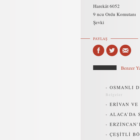
Harekât 6052
9 ncu Ordu Komutanı
Şevki
PAYLAŞ
Benzer Ya
-
OSMANLI D
Belgeler
-
ERİVAN VE
-
ALACA’DA 
-
ERZİNCAN’
-
ÇEŞİTLİ B