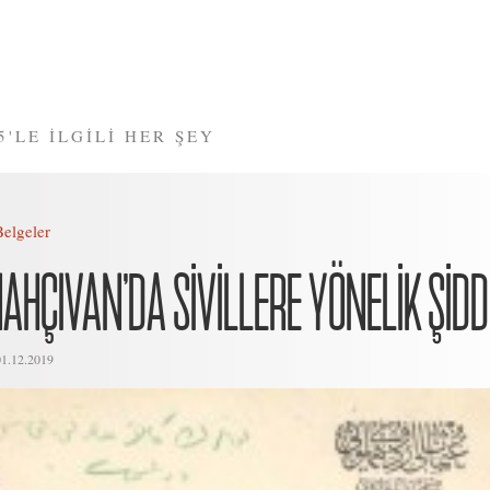
5'LE İLGİLİ HER ŞEY
Belgeler
AHÇIVAN’DA SİVİLLERE YÖNELİK ŞİDD
01.12.2019