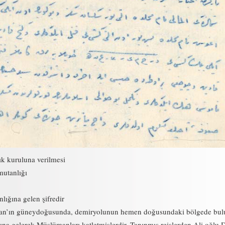
lık kuruluna verilmesi
utanlığı
ığına gelen şifredir
rivan’ın güneydoğusunda, demiryolunun hemen doğusundaki bölgede bu
ına gelerek Müslümanları katletmişlerdir. Tanınmış reislerden Ali oğlu