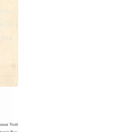
lunan Vedi
 Demir Bey