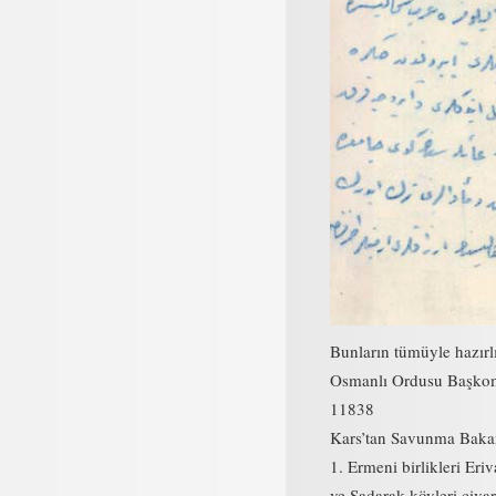
Bunların tümüyle hazır
Osmanlı Ordusu Başkom
11838
Kars’tan Savunma Bakanl
1. Ermeni birlikleri E
ve Sadarak köyleri civar