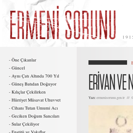
191
Öne Çıkanlar
Güncel
ERİVAN VE N
Aynı Çatı Altında 700 Yıl
Güneş Batıdan Doğuyor
Kılıçlar Çekilirken
Yazı:
ermenisorunu.gen.tr /// 
Hürriyet Müsavat Uhuvvet
Cihanı Tutan Umumi Acı
Geciken Doğum Sancıları
Sular Çekiliyor
Enstitü ve Vakıflar