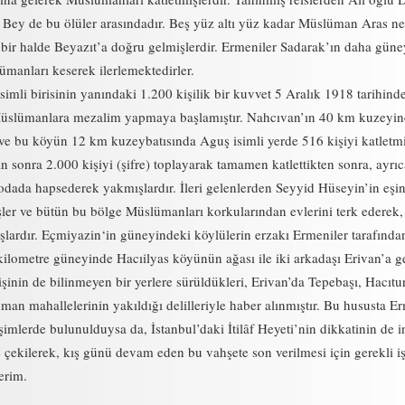
 Bey de bu ölüler arasındadır. Beş yüz altı yüz kadar Müslüman Aras n
 bir halde Beyazıt’a doğru gelmişlerdir. Ermeniler Sadarak’ın daha gün
̈manları keserek ilerlemektedirler.
imli birisinin yanındaki 1.200 kişilik bir kuvvet 5 Aralık 1918 tarihinde
üslümanlara mezalim yapmaya başlamıştır. Nahcıvan’ın 40 km kuzeyin
ve bu köyün 12 km kuzeybatısında Aguş isimli yerde 516 kişiyi katletmi
n sonra 2.000 kişiyi (şifre) toplayarak tamamen katlettikten sonra, ayrı
odada hapsederek yakmışlardır. İleri gelenlerden Seyyid Hüseyin’in eşi
ler ve bütün bu bölge Müslümanları korkularından evlerini terk ederek
ardır. Eçmiyazin‘in güneyindeki köylülerin erzakı Ermeniler tarafında
kilometre güneyinde Hacıilyas köyünün ağası ile iki arkadaşı Erivan’a ge
şinin de bilinmeyen bir yerlere sürüldükleri, Erivan’da Tepebaşı, Hacıtu
̈man mahallelerinin yakıldığı delilleriyle haber alınmıştır. Bu hususta E
imlerde bulunulduysa da, İstanbul’daki İtilâf Heyeti’nin dikkatinin de i
çekilerek, kış günü devam eden bu vahşete son verilmesi için gerekli i
erim.