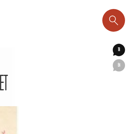
TR
EN
ET