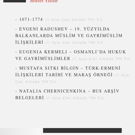
Benzer Yazılar
-
1071-1774
///
Aynı Çatı Altında 700 Yıl
-
EVGENI RADUSHEV – 19. YÜZYILDA
BALKANLARDA MÜSLİM VE GAYRİMÜSLİM
İLİŞKİLERİ
///
Aynı Çatı Altında 700 Yıl
-
EUGENIA KERMELI – OSMANLI’DA HUKUK
VE GAYRİMÜSLİMLER
///
Aynı Çatı Altında 700 Yıl
-
MUSTAFA SITKI BİLGİN – TÜRK-ERMENİ
İLİŞKİLERİ TARİHİ VE MARAŞ ÖRNEĞİ
///
Aynı
Çatı Altında 700 Yıl
-
NATALIA CHERNICENKINA – RUS ARŞİV
BELGELERİ
///
Aynı Çatı Altında 700 Yıl