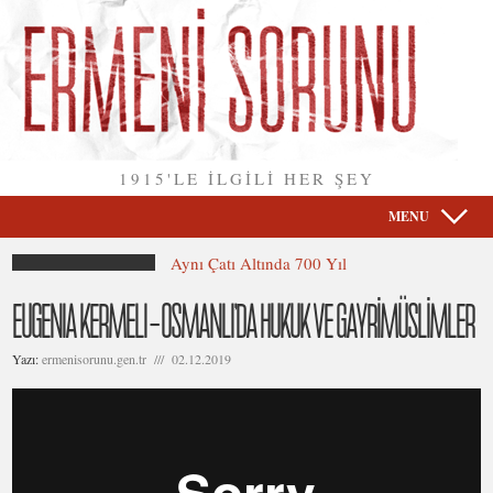
1915'LE İLGİLİ HER ŞEY
MENU
Aynı Çatı Altında 700 Yıl
EUGENIA KERMELI – OSMANLI’DA HUKUK VE GAYRİMÜSLİMLER
Yazı:
ermenisorunu.gen.tr /// 02.12.2019