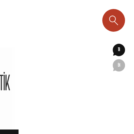
TR
EN
TIK