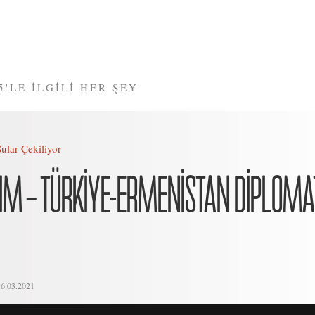
5'LE İLGİLİ HER ŞEY
Sular Çekiliyor
M – TÜRKIYE-ERMENISTAN DIPLOMA
16.03.2021