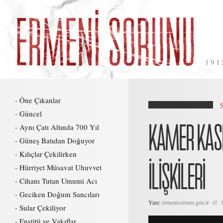
191
Öne Çıkanlar
Güncel
KAMER KASI
Aynı Çatı Altında 700 Yıl
Güneş Batıdan Doğuyor
Kılıçlar Çekilirken
İLIŞKILERI
Hürriyet Müsavat Uhuvvet
Cihanı Tutan Umumi Acı
Geciken Doğum Sancıları
Yazı:
ermenisorunu.gen.tr /// 
Sular Çekiliyor
Enstitü ve Vakıflar