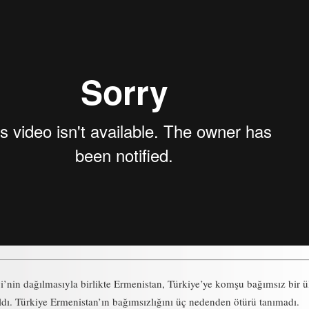
ği’nin dağılmasıyla birlikte Ermenistan, Türkiye’ye komşu bağımsız bir ü
ıldı. Türkiye Ermenistan’ın bağımsızlığını üç nedenden ötürü tanımadı.