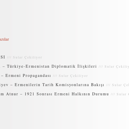
zılar
SI
///
Sular Çekiliyor
– Türkiye-Ermenistan Diplomatik İlişkileri
///
Sular Çekili
 – Ermeni Propagandası
///
Sular Çekiliyor
yev – Ermenilerin Tarih Komisyonlarına Bakışı
///
Sular Çe
em Atnur – 1921 Sonrası Ermeni Halkının Durumu
///
Sular 