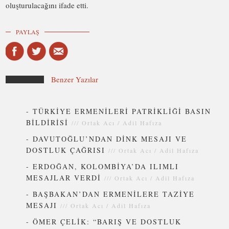
oluşturulacağını ifade etti.
PAYLAŞ
Benzer Yazılar
-
TÜRKİYE ERMENİLERİ PATRİKLİĞİ BASIN
BİLDİRİSİ
///
Ortak Acı / Adil Hafıza
-
DAVUTOĞLU’NDAN DİNK MESAJI VE
DOSTLUK ÇAĞRISI
///
Ortak Acı / Adil Hafıza
-
ERDOĞAN, KOLOMBİYA’DA ILIMLI
MESAJLAR VERDİ
///
Ortak Acı / Adil Hafıza
-
BAŞBAKAN’DAN ERMENİLERE TAZİYE
MESAJI
///
Ortak Acı / Adil Hafıza
-
ÖMER ÇELİK: “BARIŞ VE DOSTLUK