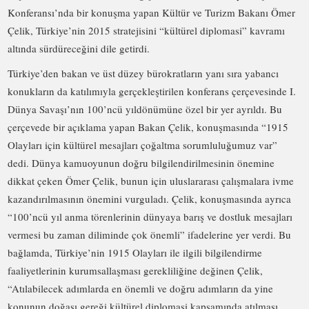
Konferansı’nda bir konuşma yapan Kültür ve Turizm Bakanı Ömer
Çelik, Türkiye’nin 2015 stratejisini “kültürel diplomasi” kavramı
altında sürdüreceğini dile getirdi.
Türkiye’den bakan ve üst düzey bürokratların yanı sıra yabancı
konukların da katılımıyla gerçekleştirilen konferans çerçevesinde I.
Dünya Savaşı’nın 100’ncü yıldönümüne özel bir yer ayrıldı. Bu
çerçevede bir açıklama yapan Bakan Çelik, konuşmasında “1915
Olayları için kültürel mesajları çoğaltma sorumluluğumuz var”
dedi. Dünya kamuoyunun doğru bilgilendirilmesinin önemine
dikkat çeken Ömer Çelik, bunun için uluslararası çalışmalara ivme
kazandırılmasının önemini vurguladı. Çelik, konuşmasında ayrıca
“100’ncü yıl anma törenlerinin dünyaya barış ve dostluk mesajları
vermesi bu zaman diliminde çok önemli” ifadelerine yer verdi. Bu
bağlamda, Türkiye’nin 1915 Olayları ile ilgili bilgilendirme
faaliyetlerinin kurumsallaşması gerekliliğine değinen Çelik,
“Atılabilecek adımlarda en önemli ve doğru adımların da yine
konunun doğası gereği kültürel diplomasi kapsamında atılması