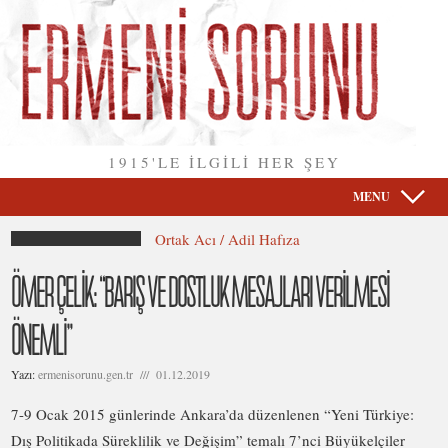
1915'LE İLGİLİ HER ŞEY
MENU
Ortak Acı / Adil Hafıza
ÖMER ÇELİK: “BARIŞ VE DOSTLUK MESAJLARI VERİLMESİ
ÖNEMLİ”
Yazı:
ermenisorunu.gen.tr /// 01.12.2019
7-9 Ocak 2015 günlerinde Ankara’da düzenlenen “Yeni Türkiye:
Dış Politikada Süreklilik ve Değişim” temalı 7’nci Büyükelçiler