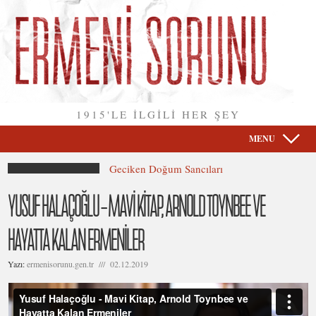
1915'LE İLGİLİ HER ŞEY
MENU
Geciken Doğum Sancıları
YUSUF HALAÇOĞLU – MAVİ KİTAP, ARNOLD TOYNBEE VE
HAYATTA KALAN ERMENİLER
Yazı:
ermenisorunu.gen.tr /// 02.12.2019