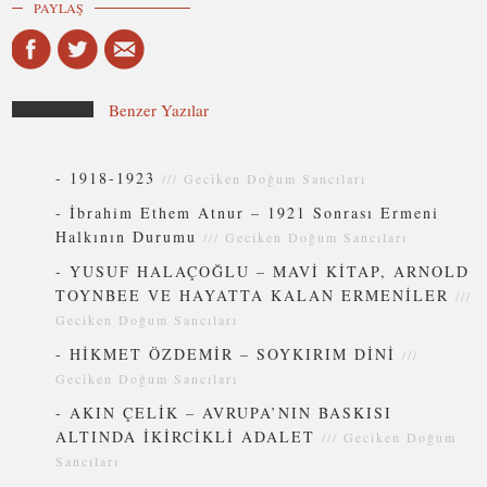
PAYLAŞ
Benzer Yazılar
-
1918-1923
///
Geciken Doğum Sancıları
-
İbrahim Ethem Atnur – 1921 Sonrası Ermeni
Halkının Durumu
///
Geciken Doğum Sancıları
-
YUSUF HALAÇOĞLU – MAVİ KİTAP, ARNOLD
TOYNBEE VE HAYATTA KALAN ERMENİLER
///
Geciken Doğum Sancıları
-
HİKMET ÖZDEMİR – SOYKIRIM DİNİ
///
Geciken Doğum Sancıları
-
AKIN ÇELİK – AVRUPA’NIN BASKISI
ALTINDA İKİRCİKLİ ADALET
///
Geciken Doğum
Sancıları