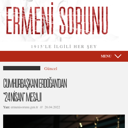
1915'LE İLGİLİ HER ŞEY
MENU
Güncel
CUMHURBAŞKANI ERDOĞAN’DAN
“24 NİSAN” MESAJI
Yazı:
ermenisorunu.gen.tr /// 26.04.2022