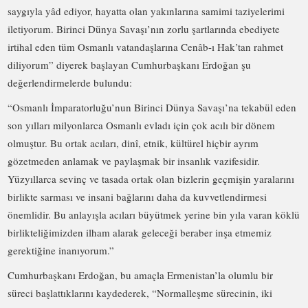
saygıyla yâd ediyor, hayatta olan yakınlarına samimi taziyelerimi
iletiyorum. Birinci Dünya Savaşı’nın zorlu şartlarında ebediyete
irtihal eden tüm Osmanlı vatandaşlarına Cenâb-ı Hak’tan rahmet
diliyorum” diyerek başlayan Cumhurbaşkanı Erdoğan şu
değerlendirmelerde bulundu:
“Osmanlı İmparatorluğu’nun Birinci Dünya Savaşı’na tekabül eden
son yılları milyonlarca Osmanlı evladı için çok acılı bir dönem
olmuştur. Bu ortak acıları, dinî, etnik, kültürel hiçbir ayrım
gözetmeden anlamak ve paylaşmak bir insanlık vazifesidir.
Yüzyıllarca sevinç ve tasada ortak olan bizlerin geçmişin yaralarını
birlikte sarması ve insani bağlarını daha da kuvvetlendirmesi
önemlidir. Bu anlayışla acıları büyütmek yerine bin yıla varan köklü
birlikteliğimizden ilham alarak geleceği beraber inşa etmemiz
gerektiğine inanıyorum.”
Cumhurbaşkanı Erdoğan, bu amaçla Ermenistan’la olumlu bir
süreci başlattıklarını kaydederek, “Normalleşme sürecinin, iki