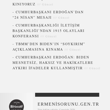
KINIYORUZ
///
Güncel
-
CUMHURBAŞKANI ERDOĞAN’DAN
“24 NİSAN” MESAJI
///
Güncel
-
CUMHURBAŞKANLIĞI İLETİŞİM
BAŞKANLIĞI’NDAN 1915 OLAYLARI
KONFERANSI
///
Güncel
-
TBMM’DEN BIDEN’IN “SOYKIRIM”
AÇIKLAMASINA KINAMA
///
Güncel
-
CUMHURBAŞKANI ERDOĞAN: BIDEN
MESNETSİZ, HAKSIZ VE HAKİKATLERE
AYKIRI İFADELER KULLANMIŞTIR
///
Güncel
ERMENİSORUNU.GEN.TR
Tüm hakları saklıdır. Copyright 2020