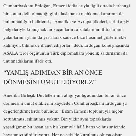
Cumhurbaşkanı Erdoğan, Ermeni iddialarıyla ilgili ortada herhangi
bir somut delil olmadığı gibi uluslararası mahkeme kararının da
bulunmadığını belirterek, “Amerika ve Avrupa ülkeleri, tarihi arşiv
belgeleriyle konuşmaktan kaçanların safsatalarının, iftiralarının,
yalanlarının yanında yer alarak sadece bize husumet göstermekle
kalmıyor, bilime de ihanet ediyorlar” dedi. Erdoğan konuşmasında
ASALA terör örgütünün Türk diplomatlara yönelik saldırılarını da
unutmadıklarını ifade etti.
“YANLIŞ ADIMDAN BİR AN ÖNCE
DÖNMESİNİ UMUT EDİYORUZ”
Amerika Birleşik Devletleri’nin attığı yanlış adımdan bir an önce
dönmesini umut ettiklerini kaydeden Cumhurbaşkanı Erdoğan şu
değerlendirmelerde bulundu: “Bizim Ermeni toplumuyla hiçbir
sorunumuz, sıkıntımız yoktur. Bin yıldır aynı topraklarda
yaşadığımız bu insanların bir kısmıyla hâlâ barış ve huzur içinde
hayatımızı sürdürüyoruz. Her ne şekilde kurulmuş olursa olsun