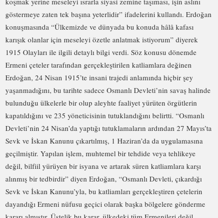
koşmak yerine meseleyi ısrarla siyasi zemine taşıması, işin aslını
göstermeye zaten tek başına yeterlidir” ifadelerini kullandı. Erdoğan
konuşmasında “Ülkemizde ve dünyada bu konuda hâlâ kafası
karışık olanlar için meseleyi özetle anlatmak istiyorum” diyerek
1915 Olayları ile ilgili detaylı bilgi verdi. Söz konusu dönemde
Ermeni çeteler tarafından gerçekleştirilen katliamlara değinen
Erdoğan, 24 Nisan 1915’te insani trajedi anlamında hiçbir şey
yaşanmadığını, bu tarihte sadece Osmanlı Devleti’nin savaş halinde
bulunduğu ülkelerle bir olup aleyhte faaliyet yürüten örgütlerin
kapatıldığını ve 235 yöneticisinin tutuklandığını belirtti. “Osmanlı
Devleti’nin 24 Nisan’da yaptığı tutuklamaların ardından 27 Mayıs’ta
Sevk ve İskan Kanunu çıkartılmış, 1 Haziran’da da uygulamasına
geçilmiştir. Yapılan işlem, muhtemel bir tehdide veya tehlikeye
değil, bilfiil yürüyen bir isyana ve artarak süren katliamlara karşı
alınmış bir tedbirdir” diyen Erdoğan, “Osmanlı Devleti, çıkardığı
Sevk ve İskan Kanunu’yla, bu katliamları gerçekleştiren çetelerin
dayandığı Ermeni nüfusu geçici olarak başka bölgelere gönderme
kararı almıştır. Üstelik bu karar, ülkedeki tüm Ermenileri değil,