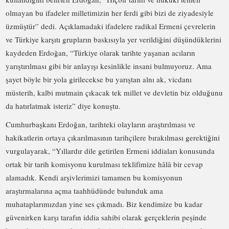
olmayan bu ifadeler milletimizin her ferdi gibi bizi de ziyadesiyle
üzmüştür” dedi. Açıklamadaki ifadelere radikal Ermeni çevrelerin
ve Türkiye karşıtı grupların baskısıyla yer verildiğini düşündüklerini
kaydeden Erdoğan, “Türkiye olarak tarihte yaşanan acıların
yarıştırılması gibi bir anlayışı kesinlikle insani bulmuyoruz. Ama
şayet böyle bir yola girilecekse bu yarıştan alnı ak, vicdanı
müsterih, kalbi mutmain çıkacak tek millet ve devletin biz olduğunu
da hatırlatmak isteriz” diye konuştu.
Cumhurbaşkanı Erdoğan, tarihteki olayların araştırılması ve
hakikatlerin ortaya çıkarılmasının tarihçilere bırakılması gerektiğini
vurgulayarak, “Yıllardır dile getirilen Ermeni iddiaları konusunda
ortak bir tarih komisyonu kurulması teklifimize hâlâ bir cevap
alamadık. Kendi arşivlerimizi tamamen bu komisyonun
araştırmalarına açma taahhüdünde bulunduk ama
muhataplarımızdan yine ses çıkmadı. Biz kendimize bu kadar
güvenirken karşı tarafın iddia sahibi olarak gerçeklerin peşinde