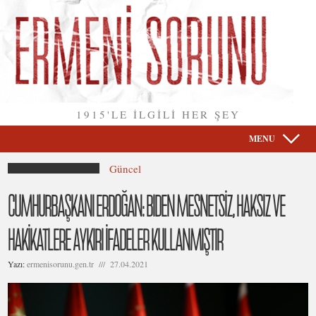
1915'LE İLGİLİ HER ŞEY
MENU
Güncel
CUMHURBAŞKANI ERDOĞAN: BIDEN MESNETSİZ, HAKSIZ VE
HAKİKATLERE AYKIRI İFADELER KULLANMIŞTIR
Yazı:
ermenisorunu.gen.tr /// 27.04.2021