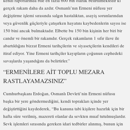
kendi raporlarında bile en fazla 600 bin olarak belirtilmektedir ki
gerçek rakam daha da azdır. Osmanlı’nın Ermeni nüfusu yer
değiştirme işlemi sırasında salgın hastalıktan, asayiş sorunlarından
veya güvenlik güçleriyle çatışırken hayatını kaybedenlerin sayısı ise
150 bini ancak bulmaktadır. Elbette bu 150 bin kişinin her biri bir
candır ve önemli bir rakamdır. Gerçek rakamların 1 sıfır ilave ile
abartıldığını bizzat Ermeni tarihçilerin ve siyasetçilerin kendileri de
itiraf ediyor. Yine Ermeni tarihçiler kayıpların çoğunun cephedeki
savaşlarda yaşandığını da belirtirler.”
“ERMENİLERE AİT TOPLU MEZARA
RASTLAYAMAZSINIZ”
Cumhurbaşkanı Erdoğan, Osmanlı Devleti’nin Ermeni nüfusu
başka bir yere göndermediğini, kendi toprakları içinde yer
değiştirttiğini kaydederek, “Bu kanuna tabi kişilere hazırlık için bir
hafta süre verilmiş, mazereti olanlar da sevkten muaf tutulmuşlardır.
Sevk işlemleri sırasında gereken idari tedbirler alınmış, bunun için