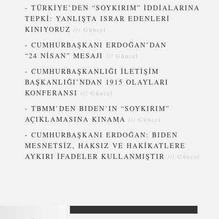
-
TÜRKİYE’DEN “SOYKIRIM” İDDİALARINA
TEPKİ: YANLIŞTA ISRAR EDENLERİ
KINIYORUZ
///
Güncel
-
CUMHURBAŞKANI ERDOĞAN’DAN
“24 NİSAN” MESAJI
///
Güncel
-
CUMHURBAŞKANLIĞI İLETİŞİM
BAŞKANLIĞI’NDAN 1915 OLAYLARI
KONFERANSI
///
Güncel
-
TBMM’DEN BIDEN’IN “SOYKIRIM”
AÇIKLAMASINA KINAMA
///
Güncel
-
CUMHURBAŞKANI ERDOĞAN: BIDEN
MESNETSİZ, HAKSIZ VE HAKİKATLERE
AYKIRI İFADELER KULLANMIŞTIR
///
Güncel