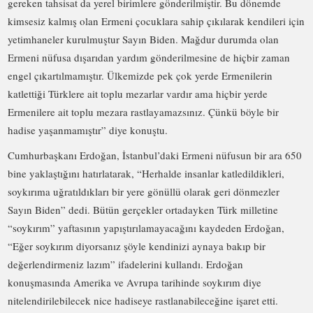
gereken tahsisat da yerel birimlere gönderilmiştir. Bu dönemde
kimsesiz kalmış olan Ermeni çocuklara sahip çıkılarak kendileri için
yetimhaneler kurulmuştur Sayın Biden. Mağdur durumda olan
Ermeni nüfusa dışarıdan yardım gönderilmesine de hiçbir zaman
engel çıkartılmamıştır. Ülkemizde pek çok yerde Ermenilerin
katlettiği Türklere ait toplu mezarlar vardır ama hiçbir yerde
Ermenilere ait toplu mezara rastlayamazsınız. Çünkü böyle bir
hadise yaşanmamıştır” diye konuştu.
Cumhurbaşkanı Erdoğan, İstanbul’daki Ermeni nüfusun bir ara 650
bine yaklaştığını hatırlatarak, “Herhalde insanlar katledildikleri,
soykırıma uğratıldıkları bir yere gönüllü olarak geri dönmezler
Sayın Biden” dedi. Bütün gerçekler ortadayken Türk milletine
“soykırım” yaftasının yapıştırılamayacağını kaydeden Erdoğan,
“Eğer soykırım diyorsanız şöyle kendinizi aynaya bakıp bir
değerlendirmeniz lazım” ifadelerini kullandı. Erdoğan
konuşmasında Amerika ve Avrupa tarihinde soykırım diye
nitelendirilebilecek nice hadiseye rastlanabileceğine işaret etti.