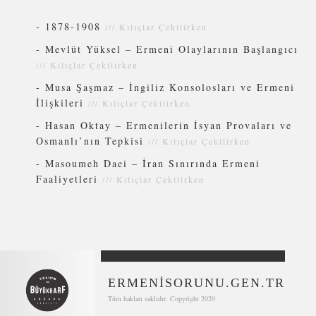
-
1878-1908
///
Kılıçlar Çekilirken
-
Mevlüt Yüksel – Ermeni Olaylarının Başlangıcı
///
Kılıçlar Çekilirken
-
Musa Şaşmaz – İngiliz Konsolosları ve Ermeni
İlişkileri
///
Kılıçlar Çekilirken
-
Hasan Oktay – Ermenilerin İsyan Provaları ve
Osmanlı’nın Tepkisi
///
Kılıçlar Çekilirken
-
Masoumeh Daei – İran Sınırında Ermeni
Faaliyetleri
///
Kılıçlar Çekilirken
ERMENİSORUNU.GEN.TR
Tüm hakları saklıdır. Copyright 2020