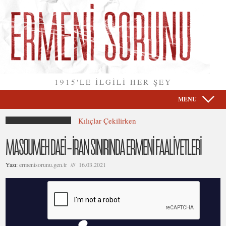
1915'LE İLGİLİ HER ŞEY
MENU
Kılıçlar Çekilirken
MASOUMEH DAEI – İRAN SINIRINDA ERMENI FAALIYETLERI
Yazı:
ermenisorunu.gen.tr /// 16.03.2021