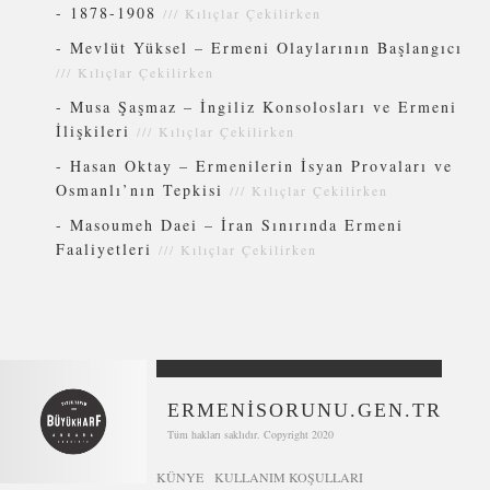
-
1878-1908
///
Kılıçlar Çekilirken
-
Mevlüt Yüksel – Ermeni Olaylarının Başlangıcı
///
Kılıçlar Çekilirken
-
Musa Şaşmaz – İngiliz Konsolosları ve Ermeni
İlişkileri
///
Kılıçlar Çekilirken
-
Hasan Oktay – Ermenilerin İsyan Provaları ve
Osmanlı’nın Tepkisi
///
Kılıçlar Çekilirken
-
Masoumeh Daei – İran Sınırında Ermeni
Faaliyetleri
///
Kılıçlar Çekilirken
ERMENİSORUNU.GEN.TR
Tüm hakları saklıdır. Copyright 2020
KÜNYE
KULLANIM KOŞULLARI