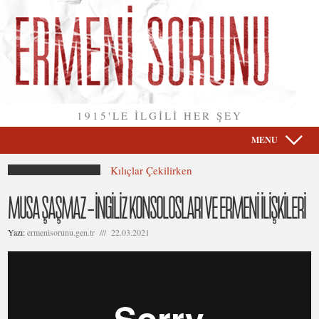
1915'LE İLGİLİ HER ŞEY
MENU
Kılıçlar Çekilirken
MUSA ŞAŞMAZ – İNGILIZ KONSOLOSLARI VE ERMENI İLIŞKILERI
Yazı:
ermenisorunu.gen.tr /// 22.03.2021