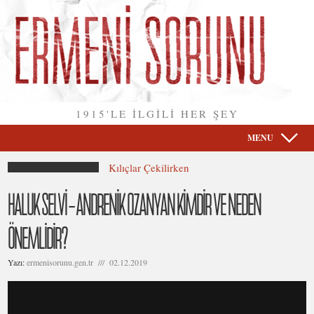
1915'LE İLGİLİ HER ŞEY
MENU
Kılıçlar Çekilirken
HALUK SELVİ – ANDRENİK OZANYAN KİMDİR VE NEDEN
ÖNEMLİDİR?
Yazı:
ermenisorunu.gen.tr /// 02.12.2019