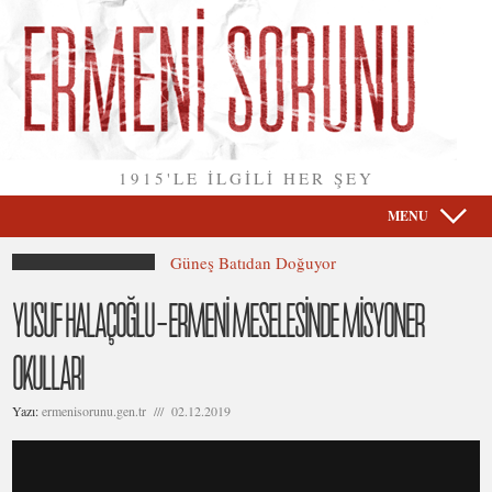
1915'LE İLGİLİ HER ŞEY
MENU
Güneş Batıdan Doğuyor
YUSUF HALAÇOĞLU – ERMENİ MESELESİNDE MİSYONER
OKULLARI
Yazı:
ermenisorunu.gen.tr /// 02.12.2019