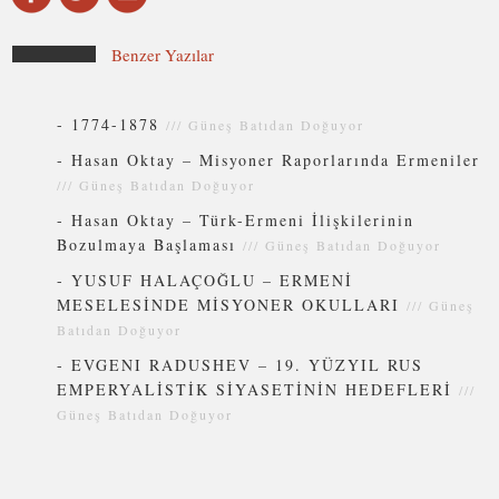
Benzer Yazılar
-
1774-1878
///
Güneş Batıdan Doğuyor
-
Hasan Oktay – Misyoner Raporlarında Ermeniler
///
Güneş Batıdan Doğuyor
-
Hasan Oktay – Türk-Ermeni İlişkilerinin
Bozulmaya Başlaması
///
Güneş Batıdan Doğuyor
-
YUSUF HALAÇOĞLU – ERMENİ
MESELESİNDE MİSYONER OKULLARI
///
Güneş
Batıdan Doğuyor
-
EVGENI RADUSHEV – 19. YÜZYIL RUS
EMPERYALİSTİK SİYASETİNİN HEDEFLERİ
///
Güneş Batıdan Doğuyor