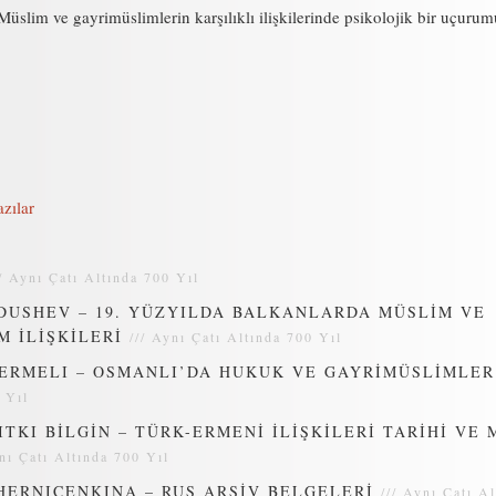
Müslim ve gayrimüslimlerin karşılıklı ilişkilerinde psikolojik bir uçuru
zılar
//
Aynı Çatı Altında 700 Yıl
DUSHEV – 19. YÜZYILDA BALKANLARDA MÜSLİM VE
M İLİŞKİLERİ
///
Aynı Çatı Altında 700 Yıl
ERMELI – OSMANLI’DA HUKUK VE GAYRİMÜSLİMLER
 Yıl
ITKI BİLGİN – TÜRK-ERMENİ İLİŞKİLERİ TARİHİ VE
nı Çatı Altında 700 Yıl
HERNICENKINA – RUS ARŞİV BELGELERİ
///
Aynı Çatı Al