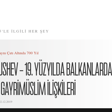
5'LE İLGİLİ HER ŞEY
Aynı Çatı Altında 700 Yıl
USHEV – 19. YÜZYILDA BALKANLARDA
GAYRİMÜSLİM İLİŞKİLERİ
02.12.2019