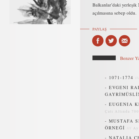
Balkanlar’daki yerleşik 
açılmasına sebep oldu.
PAYLAŞ
Benzer Ya
-
1071-1774
/
-
EVGENI RA
GAYRİMÜSLİ
-
EUGENIA K
Çatı Altında 700
-
MUSTAFA S
ÖRNEĞİ
///
Ay
-
NATALIA C