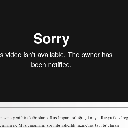
nesine yeni bir aktör olarak Rus İmparatorluğu çıkmıştı. Rusya ile süre
Fermanı ile Müslümanların zorunlu askerlik hizmetine tabi tutulması