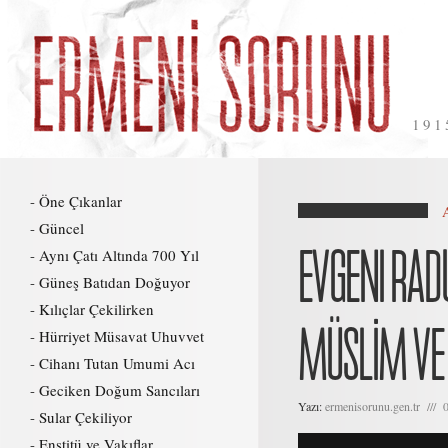
191
Öne Çıkanlar
Güncel
EVGENI RAD
Aynı Çatı Altında 700 Yıl
Güneş Batıdan Doğuyor
Kılıçlar Çekilirken
MÜSLİM VE 
Hürriyet Müsavat Uhuvvet
Cihanı Tutan Umumi Acı
Geciken Doğum Sancıları
Yazı:
ermenisorunu.gen.tr /// 
Sular Çekiliyor
Enstitü ve Vakıflar